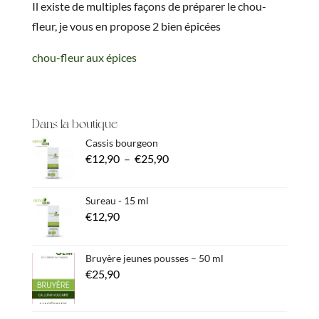
Il existe de multiples façons de préparer le chou-
fleur, je vous en propose 2 bien épicées
chou-fleur aux épices
Dans la boutique
Cassis bourgeon
Plage
€
12,90
–
€
25,90
de
prix :
Sureau - 15 ml
€
12,90
€12,90
à
€25,90
Bruyère jeunes pousses – 50 ml
€
25,90