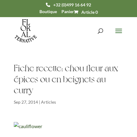
+32 (0)499 16 64 92
Boutique
Panier
Article 0
Fiche recette: chou-fleur aux
épices ou en beignets au
curry
Sep 27, 2014
|
Articles