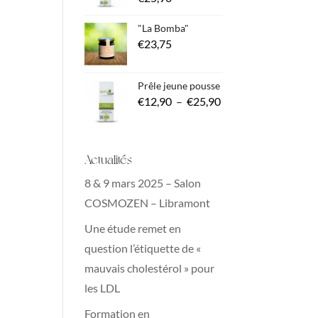
"La Bomba"
€
23,75
Prêle jeune pousse
Plage
€
12,90
–
€
25,90
de
prix :
Actualités
€12,90
à
8 & 9 mars 2025 – Salon
€25,90
COSMOZEN – Libramont
Une étude remet en
question l’étiquette de «
mauvais cholestérol » pour
les LDL
Formation en