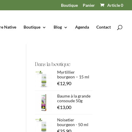
Boutique
Panier
Article 0
re Native
Boutique
Blog
Agenda
Contact
Dans la boutique
Myrtillier
bourgeon – 15 ml
€
12,90
Baume à la grande
consoude 50g
€
13,00
Noisetier
bourgeon - 50 ml
€
25,90