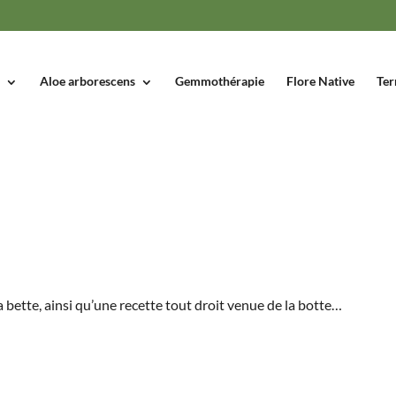
Aloe arborescens
Gemmothérapie
Flore Native
Ter
a bette, ainsi qu’une recette tout droit venue de la botte…