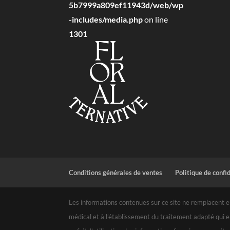
5b7999a809ef11943d/web/wp
-includes/media.php
on line
1301
Conditions générales de ventes
Politique de confi
Les informations contenues sur ce site ne remplacent en
médical et à l’établissement du traitement adapté qui e