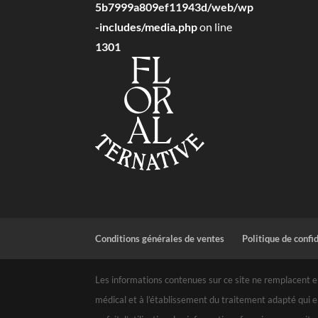
5b7999a809ef11943d/web/wp
-includes/media.php
on line
1301
Conditions générales de ventes
Politique de confi
Les informations contenues sur ce site ne remplacent en
médical et à l’établissement du traitement adapté qui e