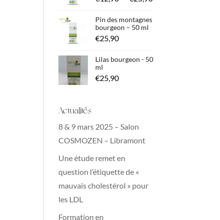
de
Pin des montagnes
prix :
bourgeon – 50 ml
€
25,90
€12,90
à
Lilas bourgeon - 50
€25,90
ml
€
25,90
Actualités
8 & 9 mars 2025 – Salon
COSMOZEN – Libramont
Une étude remet en
question l’étiquette de «
mauvais cholestérol » pour
les LDL
Formation en