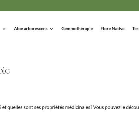
Aloe arborescens
Gemmothérapie
Flore Native
Ter
ole
 et quelles sont ses propriétés médicinales? Vous pouvez le décou