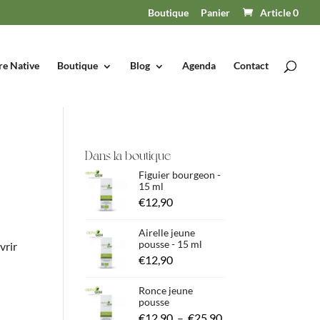
Boutique
Panier
Article 0
re Native
Boutique
Blog
Agenda
Contact
Dans la boutique
Figuier bourgeon -
15 ml
€
12,90
Airelle jeune
pousse - 15 ml
vrir
€
12,90
Ronce jeune
pousse
Plage
€
12,90
–
€
25,90