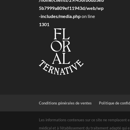
5b7999a809ef11943d/web/wp
-includes/media.php
on line
1301
Conditions générales de ventes
Politique de confi
Les informations contenues sur ce site ne remplacent en
médical et à l’établissement du traitement adapté qui e