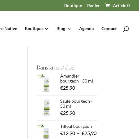
Boutique
Panier
Article 0
re Native
Boutique
Blog
Agenda
Contact
Dans la boutique
Amandier
bourgeon - 50 ml
€
25,90
Saule bourgeon -
50 ml
€
25,90
Tilleul bourgeon
Plage
€
12,90
–
€
25,90