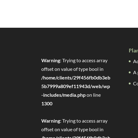
Pla
Warning
: Trying to access array
Ac
offset on value of type bool in
A 
/home/clients/29f456fb0db3eb
C
5b7999a809ef11943d/web/wp
-includes/media.php
on line
1300
Warning
: Trying to access array
offset on value of type bool in
/home/clients/29f456fb0db3eb