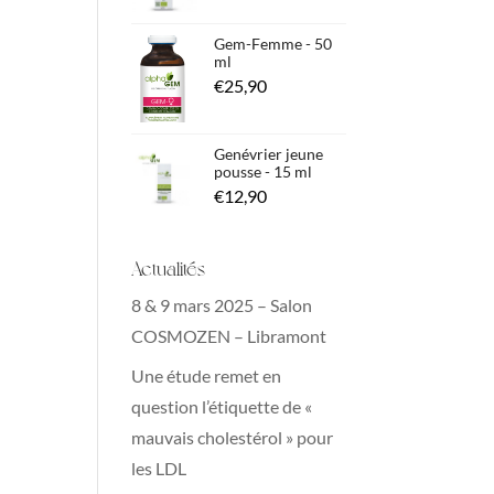
de
prix :
Gem-Femme - 50
ml
€12,90
€
25,90
à
€25,90
Genévrier jeune
pousse - 15 ml
€
12,90
Actualités
8 & 9 mars 2025 – Salon
COSMOZEN – Libramont
Une étude remet en
question l’étiquette de «
mauvais cholestérol » pour
les LDL