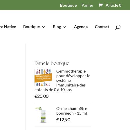
Boutique
Panier
Article 0
re Native
Boutique
Blog
Agenda
Contact
Dans la boutique
Gemmothérapie
pour développer le
système
immunitaire des
enfants de 0 à 10 ans
€
20,00
Orme champêtre
bourgeon - 15 ml
€
12,90