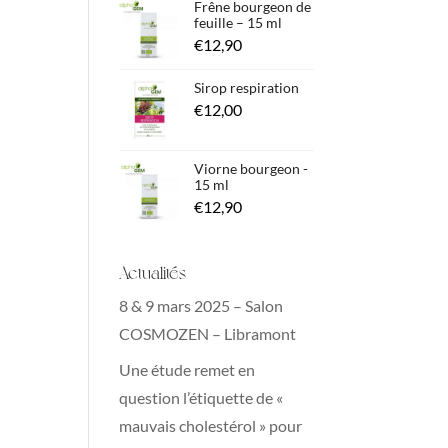
Frêne bourgeon de
feuille – 15 ml
€
12,90
Sirop respiration
€
12,00
Viorne bourgeon -
15 ml
€
12,90
Actualités
8 & 9 mars 2025 – Salon
COSMOZEN – Libramont
Une étude remet en
question l’étiquette de «
mauvais cholestérol » pour