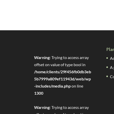
Pla
Warning
: Trying to access array
Ac
offset on value of type bool in
A 
/home/clients/29f456fb0db3eb
C
5b7999a809ef11943d/web/wp
-includes/media.php
on line
1300
Warning
: Trying to access array