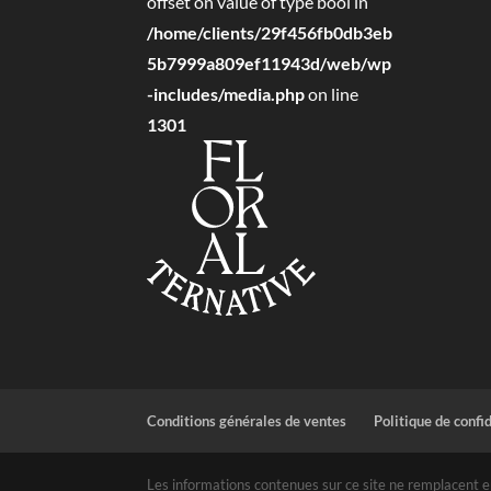
offset on value of type bool in
/home/clients/29f456fb0db3eb
5b7999a809ef11943d/web/wp
-includes/media.php
on line
1301
Conditions générales de ventes
Politique de confi
Les informations contenues sur ce site ne remplacent en