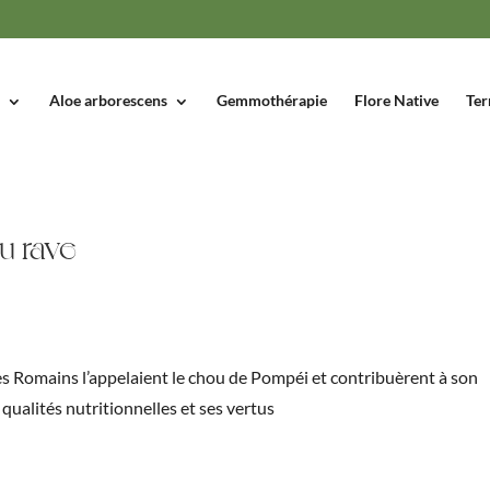
Aloe arborescens
Gemmothérapie
Flore Native
Ter
ou rave
 les Romains l’appelaient le chou de Pompéi et contribuèrent à son
ualités nutritionnelles et ses vertus