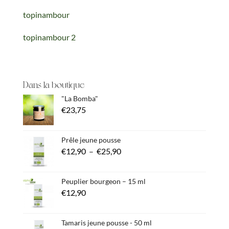
topinambour
topinambour 2
Dans la boutique
"La Bomba"
€
23,75
Prêle jeune pousse
Plage
€
12,90
–
€
25,90
de
prix :
Peuplier bourgeon – 15 ml
€
12,90
€12,90
à
€25,90
Tamaris jeune pousse - 50 ml