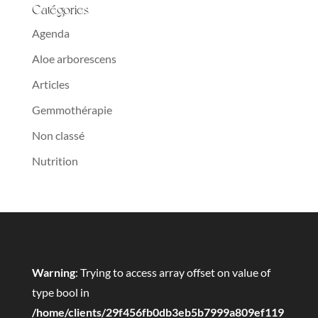
Catégories
Agenda
Aloe arborescens
Articles
Gemmothérapie
Non classé
Nutrition
Warning
: Trying to access array offset on value of
type bool in
/home/clients/29f456fb0db3eb5b7999a809ef119