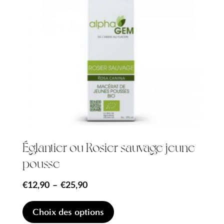
Églantier ou Rosier sauvage jeune
pousse
Plage
€
12,90
–
€
25,90
de
Ce
Choix des options
produit
prix :