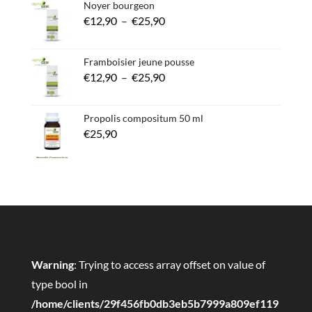
Noyer bourgeon
Plage
€
12,90
–
€
25,90
de
prix :
Framboisier jeune pousse
Plage
€
12,90
–
€
25,90
€12,90
de
à
prix :
€25,90
Propolis compositum 50 ml
€
25,90
€12,90
à
€25,90
Warning
: Trying to access array offset on value of
type bool in
/home/clients/29f456fb0db3eb5b7999a809ef119