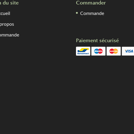
n du site
Commander
la
cueil
Commande
page
du
propos
produit
ommande
Paiement sécurisé