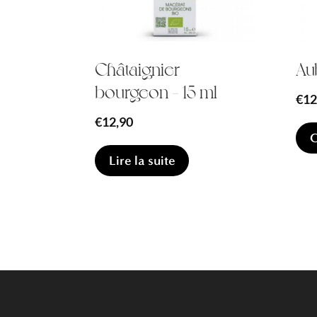
Châtaignier
Au
bourgeon – 15 ml
€
12
€
12,90
C
Lire la suite