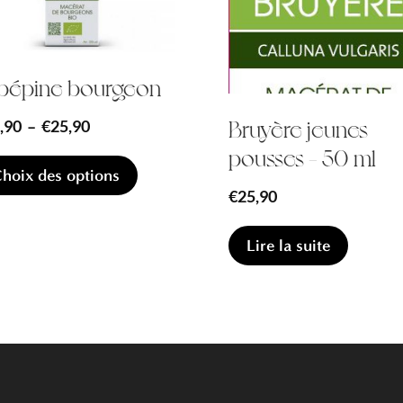
bépine bourgeon
Bruyère jeunes
Plage
,90
–
€
25,90
pousses – 50 ml
de
Ce
hoix des options
produit
prix :
€
25,90
a
€12,90
plusieurs
à
Lire la suite
variations.
€25,90
Les
options
peuvent
être
choisies
sur