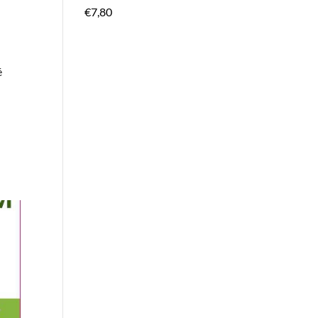
€
7,80
é