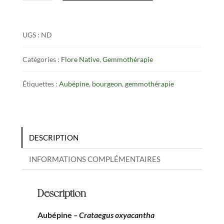
Aubépine
t
bourgeon
e
UGS :
ND
r
n
Catégories :
Flore Native
,
Gemmothérapie
a
t
Étiquettes :
Aubépine
,
bourgeon
,
gemmothérapie
i
v
e
DESCRIPTION
:
INFORMATIONS COMPLÉMENTAIRES
Description
Aubépine
– Crataegus oxyacantha