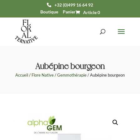
+32 (0)499 16 64 92
Boutique
Panier
Article 0
Aubépine bourgeon
Accueil
/
Flore Native
/
Gemmothérapie
/ Aubépine bourgeon