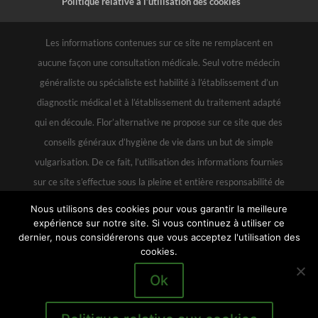
Politique relative à l’utilisation des cookies
Les informations contenues sur ce site ne remplacent en
aucune façon une consultation médicale. Seul votre médecin
généraliste ou spécialiste est habilité à l’établissement d’un
diagnostic médical et à l’établissement du traitement adapté
qui en découle. Flor’alternative ne propose sur ce site que des
conseils généraux d’hygiène de vie dans un but de simple
vulgarisation. De ce fait, l’utilisation des informations fournies
sur ce site s’effectue sous la pleine et entière responsabilité de
l’utilisateur au même titre que l’utilisation qu’il pourrait faire à
Nous utilisons des cookies pour vous garantir la meilleure
partir de livres ou revues. Et en aucun cas, Flor’alternative ne
expérience sur notre site. Si vous continuez à utiliser ce
dernier, nous considérerons que vous acceptez l'utilisation des
pourra être rendue responsable de cette utilisation, ainsi que
cookies.
d’erreurs, d’inexactitudes ou d’omissions pouvant exister sur le
Ok
site.
Tous droits réservés Floralternative - Un site web développé