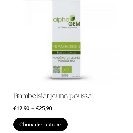
Framboisier jeune pousse
Plage
€
12,90
–
€
25,90
de
Ce
Choix des options
produit
prix :
a