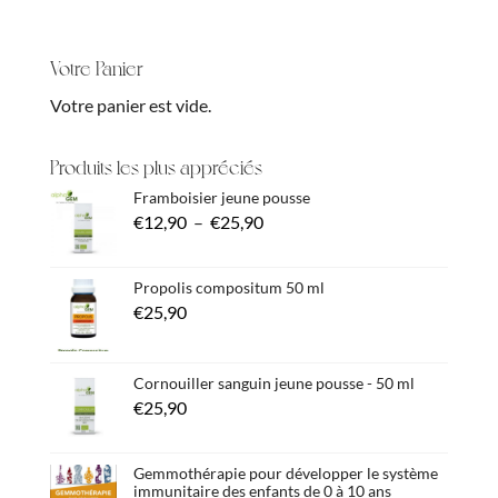
€12,90
plusieurs
à
variations.
Votre Panier
€25,90
Les
Votre panier est vide.
options
peuvent
Produits les plus appréciés
être
Framboisier jeune pousse
choisies
Plage
€
12,90
–
€
25,90
sur
de
la
prix :
Propolis compositum 50 ml
page
€
25,90
€12,90
du
à
produit
€25,90
Cornouiller sanguin jeune pousse - 50 ml
€
25,90
Gemmothérapie pour développer le système
immunitaire des enfants de 0 à 10 ans