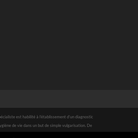
ialiste est habilité à l’établissement d’un diagnostic
hygiène de vie dans un but de simple vulgarisation. De
e l’utilisation qu’il pourrait faire à partir de livres ou