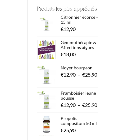
Produits les plus appréciés
Citronnier écorce -
15 ml
€
12,90
Gemmothérapie &
Affections aiguës
€
18,00
Noyer bourgeon
Plage
€
12,90
–
€
25,90
de
prix :
Framboisier jeune
pousse
€12,90
Plage
€
12,90
–
€
25,90
à
de
€25,90
Propolis
prix :
compositum 50 ml
€
25,90
€12,90
à