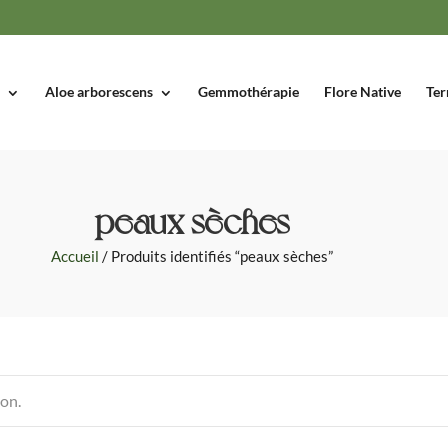
Aloe arborescens
Gemmothérapie
Flore Native
Ter
peaux sèches
Accueil
/ Produits identifiés “peaux sèches”
ion.