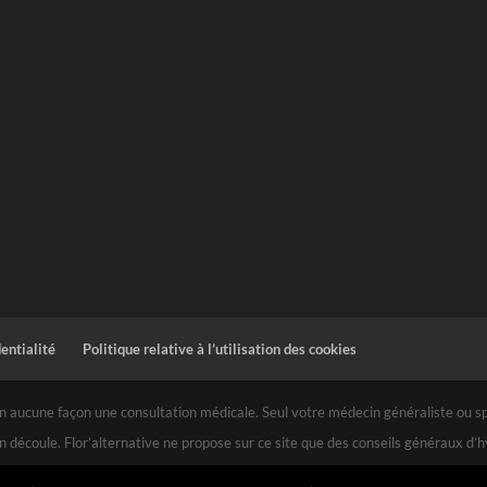
dentialité
Politique relative à l’utilisation des cookies
 aucune façon une consultation médicale. Seul votre médecin généraliste ou spéc
n découle. Flor’alternative ne propose sur ce site que des conseils généraux d’
 s’effectue sous la pleine et entière responsabilité de l’utilisateur au même titre qu