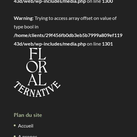
43d/web/wp-includes/media.php
on line
1300
Warning
: Trying to access array offset on value of
type bool in
/home/clients/29f456fb0db3eb5b7999a809ef119
43d/web/wp-includes/media.php
on line
1301
Plan du site
Accueil
A propos