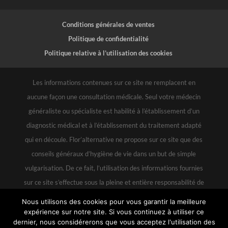
Conditions générales de ventes
Politique de confidentialité
Politique relative à l’utilisation des cookies
Les informations contenues sur ce site ne remplacent en
aucune façon une consultation médicale. Seul votre médecin
généraliste ou spécialiste est habilité à l’établissement d’un
diagnostic médical et à l’établissement du traitement adapté
qui en découle. Flor’alternative ne propose sur ce site que des
conseils généraux d’hygiène de vie dans un but de simple
vulgarisation. De ce fait, l’utilisation des informations fournies
sur ce site s’effectue sous la pleine et entière responsabilité de
l’utilisateur au même titre que l’utilisation qu’il pourrait faire à
Nous utilisons des cookies pour vous garantir la meilleure
partir de livres ou revues. Et en aucun cas, Flor’alternative ne
expérience sur notre site. Si vous continuez à utiliser ce
dernier, nous considérerons que vous acceptez l'utilisation des
pourra être rendue responsable de cette utilisation, ainsi que