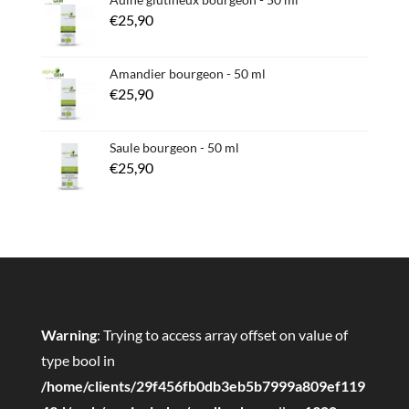
€
25,90
Amandier bourgeon - 50 ml
€
25,90
Saule bourgeon - 50 ml
€
25,90
Warning
: Trying to access array offset on value of
type bool in
/home/clients/29f456fb0db3eb5b7999a809ef119